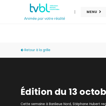
MENU
BANLIEUE NORD
Retour à la grille
Édition du 13 octo
Cette semaine à Banlieue Nord, Stéphane Hubert reç