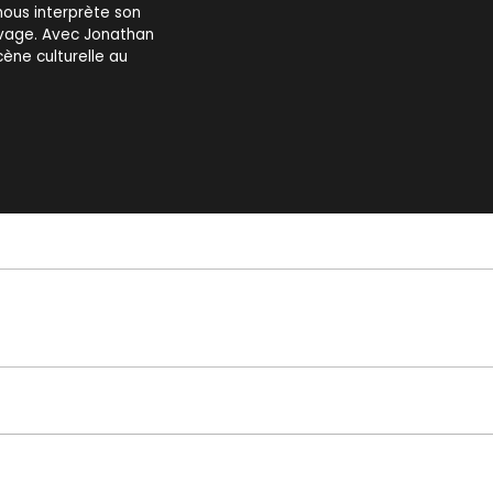
nous interprète son
vage. Avec Jonathan
cène culturelle au