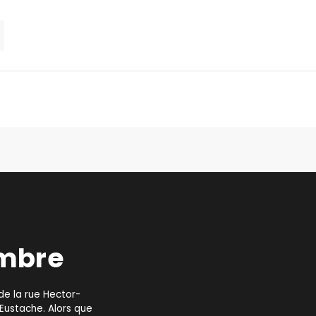
embre
de la rue Hector-
-Eustache. Alors que