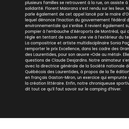
plusieurs familles se retrouvent à la rue, on assiste à
solidarité. Florent Maiorana s’est rendu sur les lieux. 
parle également de cet appel lancé par le maire d’Ok
lequel dénonce l’inaction du gouvernement fédéral 
environnementale qui s’enlise. Il revient également s
pompier à l’embauche d’Aéroports de Montréal, qui a
règle en tentant de sauver une vie à l’extérieur du terr
La compositrice et artiste multidisciplinaire Sonia P
remporter le prix Excellence, dans les cadre des Grand
des Laurentides, pour son œuvre «Ode au métal». Ell
questions de Claude Desjardins. Notre animateur s’
avec la directrice générale de la Société nationale
Québécois des Laurentides, à propos de la 11e édition
en français Gaston-Miron, un exercice qui emprunte 
la création littéraire. Enfin, notre chroniqueuse sporti
dit tout ce qu’il faut savoir sur le camping d’hiver.