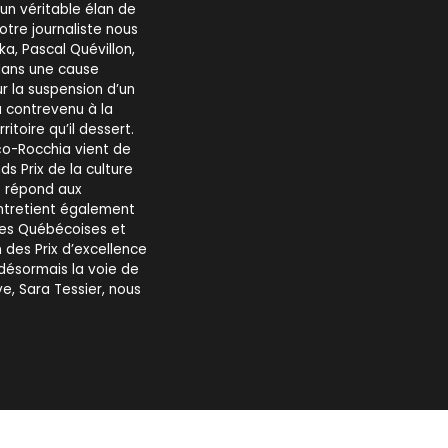
 un véritable élan de
Notre journaliste nous
a, Pascal Quévillon,
dans une cause
ur la suspension d’un
 contrevenu à la
itoire qu’il dessert.
aço-Rocchia vient de
s Prix de la culture
e répond aux
entretient également
 des Québécoises et
 des Prix d’excellence
désormais la voie de
ve, Sara Tessier, nous