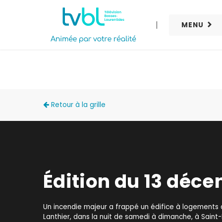
MENU
ACCÈS LOCAL
Retour à la grille
Édition du 13 déc
Un incendie majeur a frappé un édifice à logements 
Lanthier, dans la nuit de samedi à dimanche, à Saint