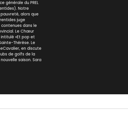
rice générale du PREL
entides). Notre
a pauvreté, alors que
rentides juge
s contenues dans le
incial. Le Chœur
intitulé «Et pop et
 Sainte-Thérèse. Le
 LeCavalier, en discute
ubs de golfs de la
 nouvelle saison. Sara