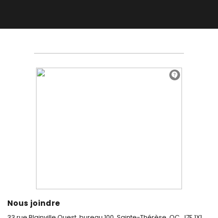
Nous joindre
33 rue Blainville Ouest, bureau 100,
Sainte-Thérèse, QC, J7E 1X1