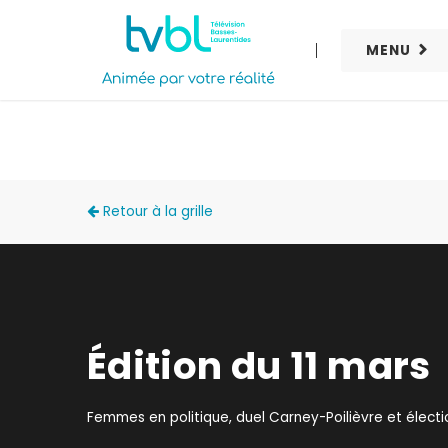
MENU
LA TABLÉE POLITIQUE
Retour à la grille
Édition du 11 mars
Femmes en politique, duel Carney-Poilièvre et électi