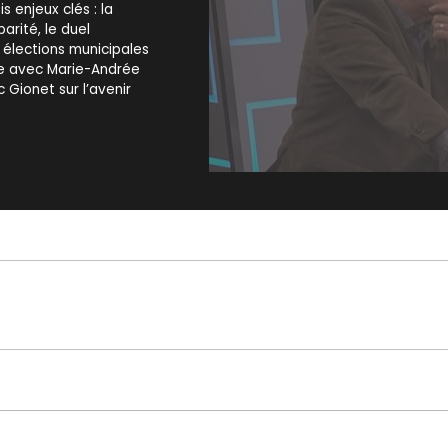
s enjeux clés : la
arité, le duel
s élections municipales
e avec Marie-Andrée
Gionet sur l’avenir