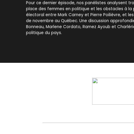
Pour ce dernier épisode, nos panélistes analysent troi
place des femmes en politique et les obstacles à la p
électoral entre Mark Carney et Pierre Poilièvre, et le
de novembre au Québec. Une discussion approfondi
Bonneau, Marlene Cordato, Ramez Ayoub et Charléric 
politique du pays.