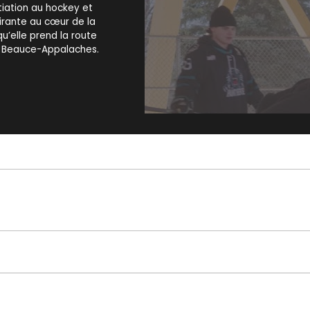
itiation au hockey et
pirante au cœur de la
u’elle prend la route
p Beauce-Appalaches.