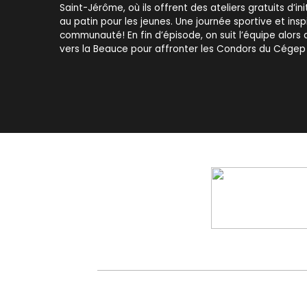
Saint-Jérôme, où ils offrent des ateliers gratuits d’in
au patin pour les jeunes. Une journée sportive et ins
communauté! En fin d’épisode, on suit l’équipe alors q
vers la Beauce pour affronter les Condors du Cége