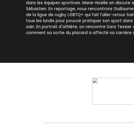
dans les équipes sportives. Marie-Noëlle en discute 
Sébastien. En reportage, nous rencontrons Guillaume
de la ligue de rugby LGBTQ+ qui fait l'aller-retour S
tous les lundis pour pouvoir pratiquer son sport dan
sain. En portrait d'athlète, on rencontre Sara Tessier
comment sa sortie du placard a affecté sa carrière s