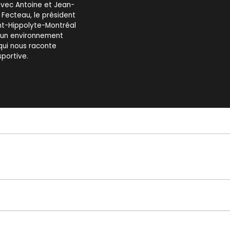
avec Antoine et Jean-
 Fecteau, le président
aint-Hippolyte-Montréal
s un environnement
 qui nous raconte
portive.