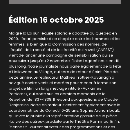
Édition 16 octobre 2025
Malgré la Loi sur l’équité salariale adoptée au Québec en
2009, l’écart persiste à ce chapitre entre les hommes et les
femmes, si bien que la Commission des normes, de
l’équité, de la santé et de la sécurité du travail (CNESST)
vient de lancer une campagne de sensibilisation qui se
poursuivra jusqu’au 2 novembre. Éloïse Lagacé nous en dit
plus long. Notre journaliste nous parle également de la Fête
d’Halloween au Village, qui sera de retour à Saint-Placide,
cette année. Le réalisateur Mathieu Trottier-Kavanagh a
navigué contre vents et marées pour mener à terme son
projet de film, un long métrage intitulé «Aux âmes
Patriotes», qui porte sur les derniers moments de la
Rébellion de 1837-1838. Il répond aux questions de Claude
Desjardins. Notre animateur s’entretient également avec la
coordonnatrice du Collectif 0-25 ans, Sophie Archambault,
qui invite le public à la représentation gratuite de la pièce
«La vie des autres», produite par le Théâtre Parminou. Enfin,
Étienne St-Laurent directeur des programmations et des