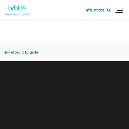
Infolettre
PORTES OUVERTES 2023 - TOPO DONT VOUS
ÊTES LE HÉROS!
Retour à la grille