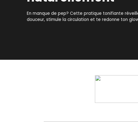
En manque de pep? Cette pratique tonifiante réveill
douceur, stimule la circulation et te redonne ton glow