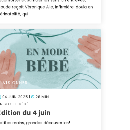
éconforter et stimuler les sens. En entrevue,
aude reçoit Véronique Alie, infirmière-doula en
érinatalité, qui
VISIONNER
04 JUIN 2025 |
28 MIN
EN MODE BÉBÉ
Édition du 4 juin
etites mains, grandes découvertes!