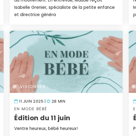
du mouvement. En entrevue, Maude reçoit
r
Isabelle Grenier, spécialiste de la petite enfance
M
et directrice généra
p
VISIONNER
11 JUIN 2025 |
28 MIN
EN MODE BÉBÉ
Édition du 11 juin
Ventre heureux, bébé heureux!
P