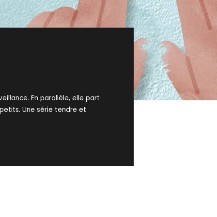
llance. En parallèle, elle part
petits. Une série tendre et