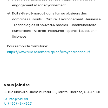
engagement et son rayonnement.
Doit s’être démarqué dans l’un ou plusieurs des
domaines suivants :
-Culture
-Environnement
-Jeunesse
-Technologies et nouveaux médias
-Communautaire
-
Humanitaire
-Affaires
-Posthume
-Sports
-Éducation
-
Sciences
Pour remplir le formulaire: :
https://www.ville.rosemere.qc.ca/citoyenalhonneur/
Nous joindre
33 rue Blainville Ouest, bureau 100,
Sainte-Thérèse, QC, J7E 1X1
info@tvbl.ca
(450) 434-5021