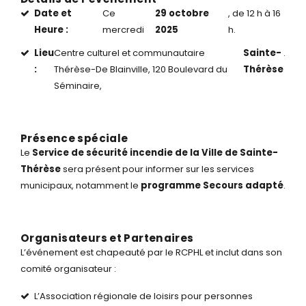
Date et
Ce
29 octobre
, de 12 h à 16
Heure :
mercredi
2025
h.
Lieu
Centre culturel et communautaire
Sainte-
.
:
Thérèse-De Blainville, 120 Boulevard du
Thérèse
Séminaire,
Présence spéciale
Le
Service de sécurité incendie de la Ville de Sainte-
Thérèse
sera présent pour informer sur les services
municipaux, notamment le
programme Secours adapté
.
Organisateurs et Partenaires
L’événement est chapeauté par le RCPHL et inclut dans son
comité organisateur :
L’Association régionale de loisirs pour personnes