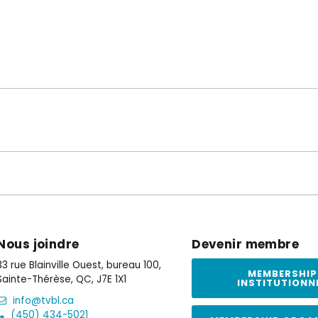
Nous joindre
Devenir membre
33 rue Blainville Ouest, bureau 100,
MEMBERSHIP
Sainte-Thérèse, QC, J7E 1X1
INSTITUTIONN
info@tvbl.ca
(450) 434-5021