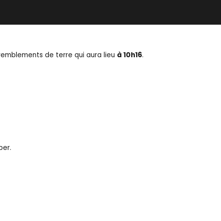
tremblements de terre qui aura lieu
à 10h16
.
per.