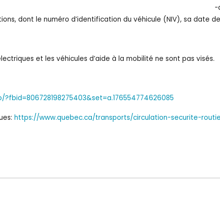
e marque nationale de sécur
ons, dont le numéro d’identification du véhicule (NIV), sa date de
lectriques et les véhicules d’aide à la mobilité ne sont pas visés.
o/?fbid=806728198275403&set=a.176554774626085
ues:
https://www.quebec.ca/transports/circulation-securite-routi