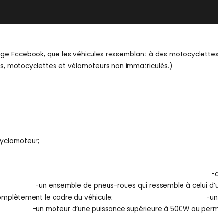
age Facebook, que les véhicules ressemblant à des motocyclettes
ters, motocyclettes et vélomoteurs non immatriculés.)
cyclomoteur;
nts suivants: -des repose-pieds ou u
e de pneus-roues qui ressemble à celui d’
partie ou complètement le cadre du véhicule; -une
 supérieure à 500W ou permettant d’atteindr