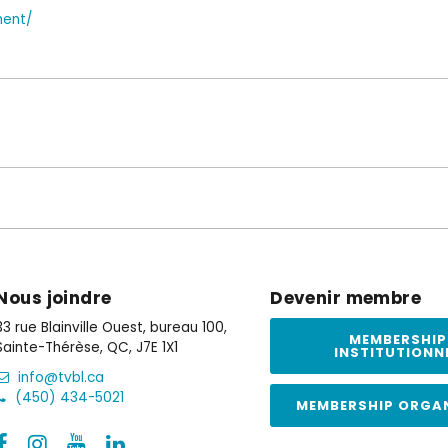
ment/
Nous joindre
Devenir membre
33 rue Blainville Ouest, bureau 100,
MEMBERSHIP
Sainte-Thérèse, QC, J7E 1X1
INSTITUTIONN
info@tvbl.ca
(450) 434-5021
MEMBERSHIP ORGA