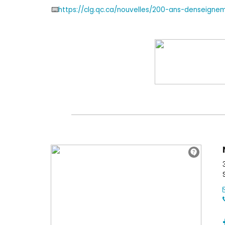
⌨️
https://clg.qc.ca/nouvelles/200-ans-denseigne