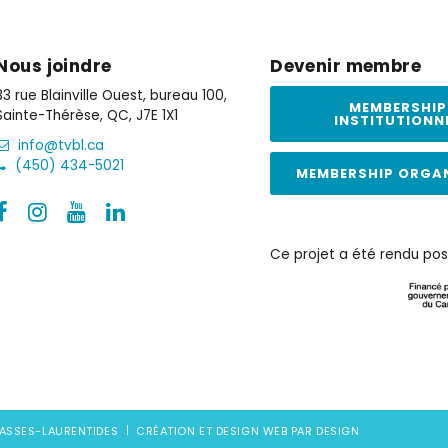
Nous joindre
Devenir membre
33 rue Blainville Ouest, bureau 100,
MEMBERSHIP
Sainte-Thérèse, QC, J7E 1X1
INSTITUTIONN
info@tvbl.ca
(450) 434-5021
MEMBERSHIP ORGA
Ce projet a été rendu pos
 BASSES-LAURENTIDES
CRÉATION ET DESIGN WEB PAR DESIGN