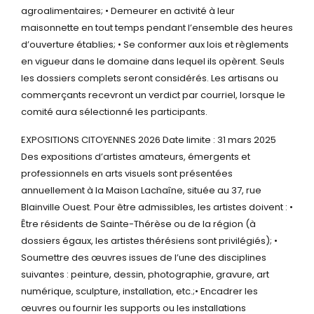
agroalimentaires;
• Demeurer en activité à leur
maisonnette en tout temps pendant l’ensemble des heures
d’ouverture établies;
• Se conformer aux lois et règlements
en vigueur dans le domaine dans lequel ils
opèrent.
Seuls
les dossiers complets seront considérés. Les artisans ou
commerçants recevront un verdict
par courriel, lorsque le
comité aura sélectionné les participants.
EXPOSITIONS CITOYENNES 2026
Date limite : 31 mars 2025
Des expositions d’artistes amateurs, émergents et
professionnels en arts visuels sont présentées
annuellement à la Maison Lachaîne, située au 37, rue
Blainville Ouest.
Pour être admissibles, les artistes doivent :
•
Être résidents de Sainte-Thérèse ou de la région (à
dossiers égaux, les artistes thérésiens
sont privilégiés);
•
Soumettre des œuvres issues de l’une des disciplines
suivantes : peinture, dessin,
photographie, gravure, art
numérique, sculpture, installation, etc.;• Encadrer les
œuvres ou fournir les supports ou les installations